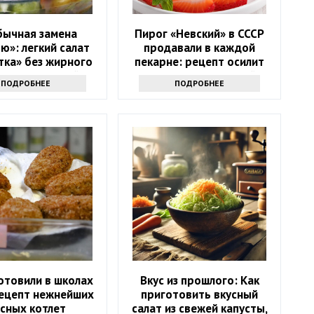
бычная замена
Пирог «Невский» в СССР
ю»: легкий салат
продавали в каждой
тка» без жирного
пекарне: рецепт осилит
неза и сухарей
даже неопытная хозяйка
ПОДРОБНЕЕ
ПОДРОБНЕЕ
отовили в школах
Вкус из прошлого: Как
рецепт нежнейших
приготовить вкусный
сных котлет
салат из свежей капусты,