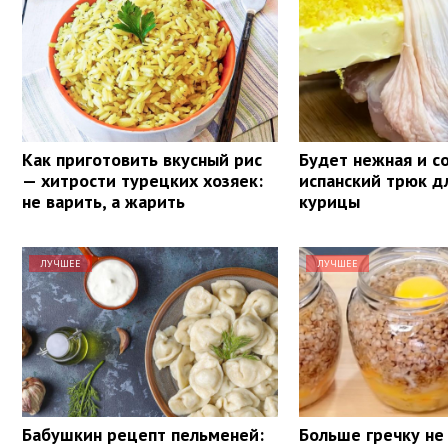
Как приготовить вкусный рис
Будет нежная и со
— хитрости турецких хозяек:
испанский трюк д
не варить, а жарить
курицы
ЛУЧШЕЕ
ЛУЧШЕЕ
Бабушкин рецепт пельменей:
Больше гречку не