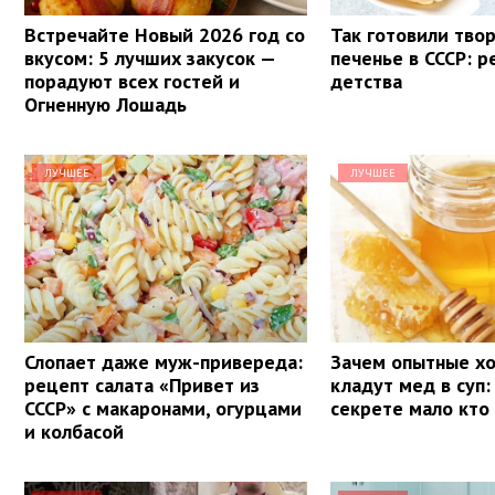
Встречайте Новый 2026 год со
Так готовили тво
вкусом: 5 лучших закусок —
печенье в СССР: р
порадуют всех гостей и
детства
Огненную Лошадь
ЛУЧШЕЕ
ЛУЧШЕЕ
Слопает даже муж-привереда:
Зачем опытные х
рецепт салата «Привет из
кладут мед в суп:
СССР» с макаронами, огурцами
секрете мало кто
и колбасой