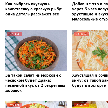
Как выбрать вкусную и
Добавьте это в па
качественную красную рыбу:
через 3 часа полу
одна деталь расскажет все
хрустящие и вкус
малосольные огу
ЛУЧШЕЕ
ЛУЧШЕЕ
За такой салат из моркови с
Хрустящая и сочна
чесноком будет драка:
зиму: от такой за
неземной вкус от 2 секретных
будут в восторге
добавок
ЛУЧШЕЕ
ЛУЧШЕЕ