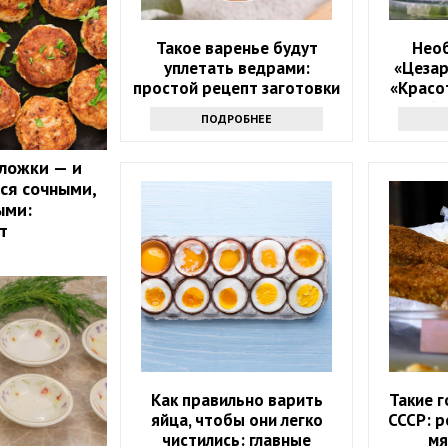
Такое варенье будут
Нео
уплетать ведрами:
«Цезар
простой рецепт заготовки
«Красо
на весь год
майо
ПОДРОБНЕЕ
 ложки — и
ся сочными,
ыми:
т
Как правильно варить
Такие г
яйца, чтобы они легко
СССР: 
чистились: главные
мя