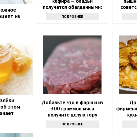
кефира — оладьи
пышны
получатся обалденными:
советс
рожное
такие вы еще не
о
ецепт из
ПОДРОБНЕЕ
пробовали
озяйки
Добавьте это в фарш и из
Др
 об этом
300 граммов мяса
фирменн
 знает
получите целую гору
кух
вкусных котлет
бело
ПОДРОБНЕЕ