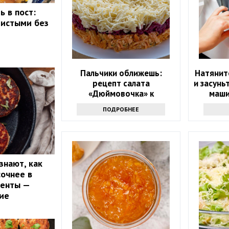
ь в пост:
ристыми без
Пальчики оближешь:
Натяните
рецепт салата
и засунь
«Дюймовочка» к
маши
новогоднему столу
ПОДРОБНЕЕ
знают, как
сочнее в
иенты —
ие