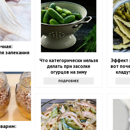
чная:
ля запекания
Что категорически нельзя
Эффект 
делать при засолке
вот поче
огурцов на зиму
кладу
пр
ПОДРОБНЕЕ
 варим: