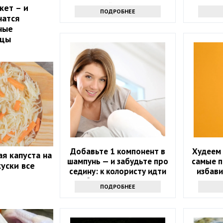
лайфхаки
кет – и
ПОДРОБНЕЕ
чатся
ные
рцы
Добавьте 1 компонент в
Худеем 
я капуста на
шампунь — и забудьте про
самые 
куски все
седину: к колористу идти
избави
больше не нужно
ПОДРОБНЕЕ