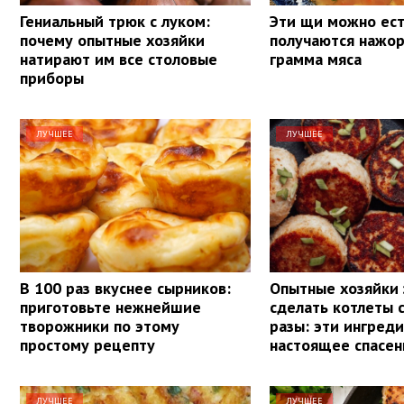
Гениальный трюк с луком:
Эти щи можно ест
почему опытные хозяйки
получаются нажо
натирают им все столовые
грамма мяса
приборы
ЛУЧШЕЕ
ЛУЧШЕЕ
В 100 раз вкуснее сырников:
Опытные хозяйки 
приготовьте нежнейшие
сделать котлеты 
творожники по этому
разы: эти ингред
простому рецепту
настоящее спасен
ЛУЧШЕЕ
ЛУЧШЕЕ