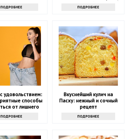
как в советской школьной
ПОДРОБНЕЕ
ПОДРОБНЕЕ
столовой
с удовольствием:
Вкуснейший кулич на
приятные способы
Пасху: нежный и сочный
ться от лишнего
рецепт
веса.
ПОДРОБНЕЕ
ПОДРОБНЕЕ