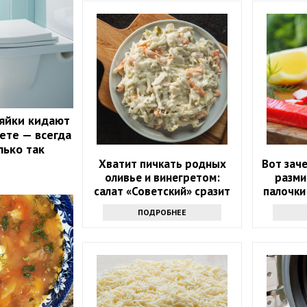
яйки кидают
аете — всегда
лько так
Хватит пичкать родных
Вот зач
оливье и винегретом:
разми
салат «Советский» сразит
палочки
всех наповал
ген
ПОДРОБНЕЕ