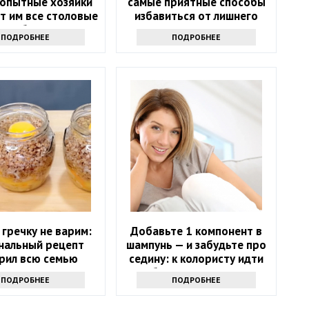
 опытные хозяйки
самые приятные способы
т им все столовые
избавиться от лишнего
приборы
веса.
ПОДРОБНЕЕ
ПОДРОБНЕЕ
гречку не варим:
Добавьте 1 компонент в
нальный рецепт
шампунь — и забудьте про
рил всю семью
седину: к колористу идти
больше не нужно
ПОДРОБНЕЕ
ПОДРОБНЕЕ