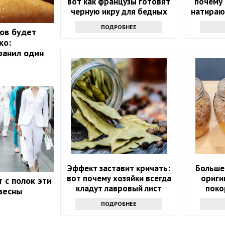
вот как французы готовят
почему
черную икру для бедных
натираю
ПОДРОБНЕЕ
ов будет
ко:
ранил один
Эффект заставит кричать:
Больше 
вот почему хозяйки всегда
ориги
 с полок эти
кладут лавровый лист
поко
весны
прямо в сахар
ПОДРОБНЕЕ