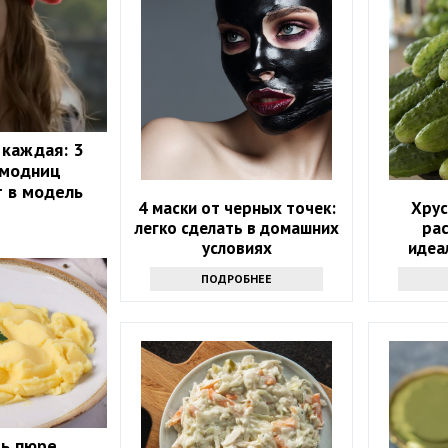
каждая: 3
 модниц
т в модель
4 маски от черных точек:
Хрус
легко сделать в домашних
ра
условиях
идеа
ПОДРОБНЕЕ
ь пюре,