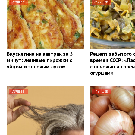
ЛУЧШЕЕ
ЛУЧШЕЕ
Вкуснятина на завтрак за 5
Рецепт забытого 
минут: ленивые пирожки с
времен СССР: «Па
яйцом и зеленым луком
с печенью и соле
огурцами
ЛУЧШЕЕ
ЛУЧШЕЕ