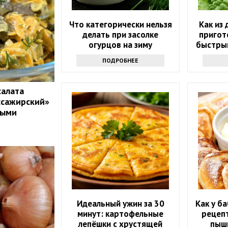
Что категорически нельзя
Как из
делать при засолке
пригот
огурцов на зиму
быстрый
ПОДРОБНЕЕ
салата
ссажирский»
ными
Идеальный ужин за 30
Как у б
минут: картофельные
рецеп
лепёшки с хрустящей
пыш