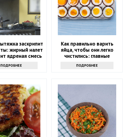
вытяжка заскрипит
Как правильно варить
оты: жирный налет
яйца, чтобы они легко
ит ядреная смесь
чистились: главные
лайфхаки
ПОДРОБНЕЕ
ПОДРОБНЕЕ