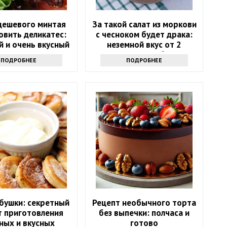
 дешевого минтая
За такой салат из моркови
овить деликатес:
с чесноком будет драка:
 и очень вкусный
неземной вкус от 2
рецепт
секретных добавок
ПОДРОБНЕЕ
ПОДРОБНЕЕ
абушки: секретный
Рецепт необычного торта
т приготовления
без выпечки: полчаса и
ных и вкусных
готово