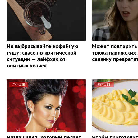
Не выбрасывайте кофейную
Может повторить 
гущу: спасет в критической
трюка парижских
ситуации — лайфхак от
селянку превратя
опытных хозяек
ЛУЧШЕЕ
ЛУЧШЕЕ
Назван цвет, который делает
Чтобы приготовит