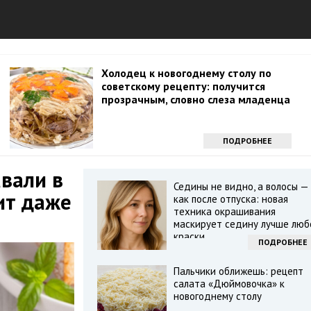
Холодец к новогоднему столу по
советскому рецепту: получится
прозрачным, словно слеза младенца
ПОДРОБНЕЕ
вали в
Седины не видно, а волосы —
ит даже
как после отпуска: новая
техника окрашивания
маскирует седину лучше люб
краски
ПОДРОБНЕЕ
Пальчики оближешь: рецепт
салата «Дюймовочка» к
новогоднему столу