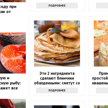
корочкой и тягучим сыром
ПОДРОБНЕЕ
соду при
хак от
Эти 2 ингредиента
Прям
ную и
сделают блинчики
простой
сную рыбу:
обалденными: сметут со
квашены
стола и попросят еще —
кажет все
ПОДРОБНЕЕ
забытый рецепт