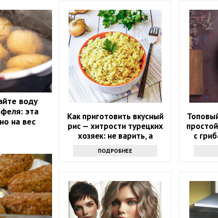
айте воду
офеля: эта
Как приготовить вкусный
Топовый
но на вес
рис — хитрости турецких
простой
хозяек: не варить, а
с гриб
жарить
ПОДРОБНЕЕ