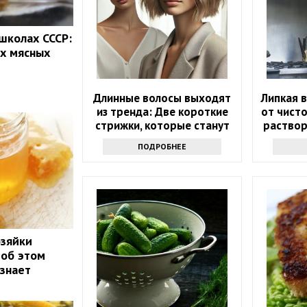
 школах СССР:
х мясных
Длинные волосы выходят
Липкая 
из тренда: Две короткие
от чист
стрижки, которые станут
раствор
модным хитом весны 2025
ПОДРОБНЕЕ
года
озяйки
 об этом
 знает