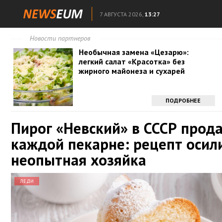
7 АВГУСТА 2026,
13:27
Новости партнеров
Необычная замена «Цезарю»:
легкий салат «Красотка» без
жирного майонеза и сухарей
ПОДРОБНЕЕ
Пирог «Невский» в СССР прода
каждой пекарне: рецепт осил
неопытная хозяйка
ЛЕДИ