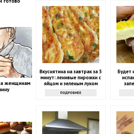
и готово
Вкуснятина на завтрак за 5
Будет 
минут: ленивые пирожки с
испа
та женщинам
яйцом и зеленым луком
зап
чину
ПОДРОБНЕЕ