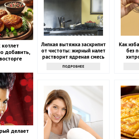
Липкая вытяжка заскрипит
Как изб
 котлет
от чистоты: жирный налет
без 
но добавить,
растворит ядреная смесь
хитро
 восторге
должн
ПОДРОБНЕЕ
каж
орый делает