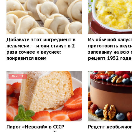
Добавьте этот ингредиент в
Из обычной капу
пельмени — и они станут в 2
приготовить вку
раза сочнее и вкуснее:
запеканку на всю 
понравится всем
рецепт 1952 года
ЛУЧШЕЕ
ЛУЧШЕЕ
Пирог «Невский» в СССР
Рецепт необычног