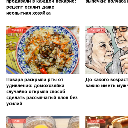
продавали в каждой пекарне:
выпечки: полчаса 
рецепт осилит даже
неопытная хозяйка
ЛУЧШЕЕ
ЛУЧШЕЕ
Повара раскрыли рты от
До какого возрас
удивления: домохозяйка
важно иметь муж
случайно открыла способ
сделать рассыпчатый плов без
усилий
ЛУЧШЕЕ
ЛУЧШЕЕ