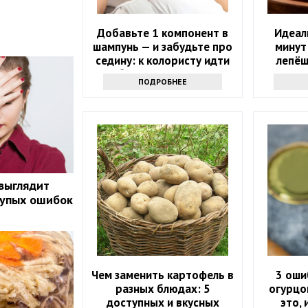
Добавьте 1 компонент в
Идеал
шампунь — и забудьте про
минут
седину: к колористу идти
лепёш
больше не нужно
корочко
ПОДРОБНЕЕ
выглядит
лупых ошибок
Чем заменить картофель в
3 оши
разных блюдах: 5
огурцо
доступных и вкусных
это,