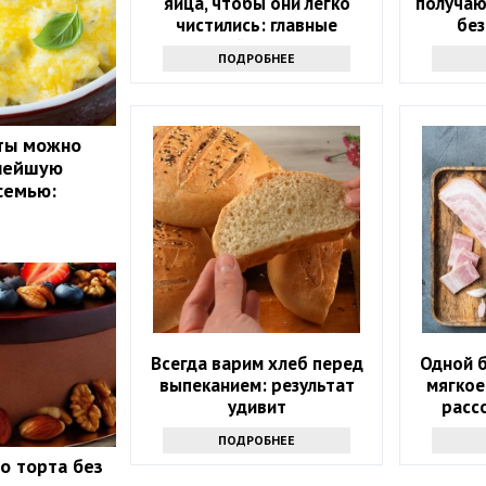
яйца, чтобы они легко
получаю
чистились: главные
без
лайфхаки
ПОДРОБНЕЕ
сты можно
снейшую
семью:
Всегда варим хлеб перед
Одной б
выпеканием: результат
мягкое
удивит
расс
ПОДРОБНЕЕ
о торта без