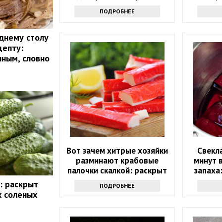
альтернатив
мутну
ПОДРОБНЕЕ
днему столу
цепту:
чным, словно
Вот зачем хитрые хозяйки
Свекла
разминают крабовые
минут в
палочки скалкой: раскрыт
запаха
гениальный трюк
: раскрыт
ПОДРОБНЕЕ
х соленых