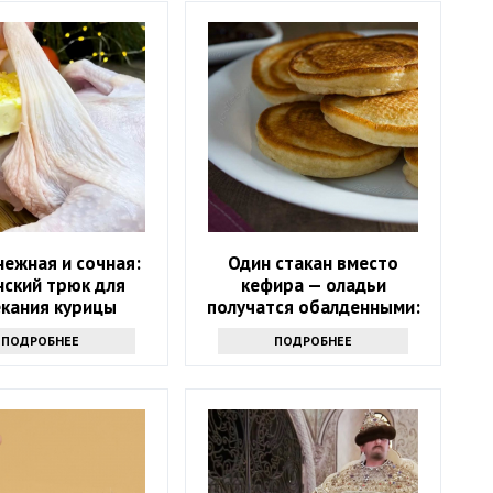
нежная и сочная:
Один стакан вместо
нский трюк для
кефира — оладьи
екания курицы
получатся обалденными:
такие вы еще не
ПОДРОБНЕЕ
ПОДРОБНЕЕ
пробовали