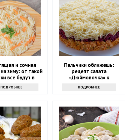
тящая и сочная
Пальчики оближешь:
 на зиму: от такой
рецепт салата
ски все будут в
«Дюймовочка» к
восторге
новогоднему столу
ПОДРОБНЕЕ
ПОДРОБНЕЕ