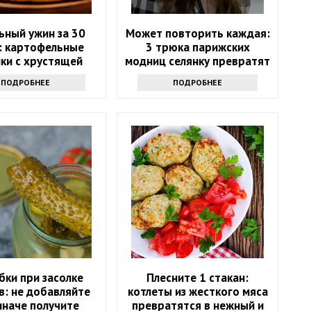
ьный ужин за 30
Может повторить каждая:
: картофельные
3 трюка парижских
ки с хрустящей
модниц селянку превратят
й и тягучим сыром
в модель
ПОДРОБНЕЕ
ПОДРОБНЕЕ
бки при засолке
Плесните 1 стакан:
в: не добавляйте
котлеты из жесткого мяса
 иначе получите
превратятся в нежный и