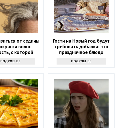
авиться от седины
Гости на Новый год будут
покраски волос:
требовать добавки: это
сть, с которой
праздничное блюдо
а быть знакома
обожали русские цари
ПОДРОБНЕЕ
ПОДРОБНЕЕ
дая женщина