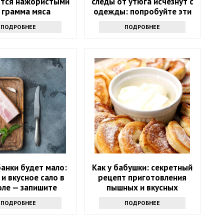
тся нажористыми
следы от утюга исчезнут с
 грамма мяса
одежды: попробуйте эти
чудо-средства
ПОДРОБНЕЕ
ПОДРОБНЕЕ
анки будет мало:
Как у бабушки: секретный
 и вкусное сало в
рецепт приготовления
оле — запишите
пышных и вкусных
рецепт
оладушек
ПОДРОБНЕЕ
ПОДРОБНЕЕ