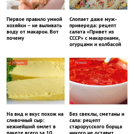
Первое правило умной
Слопает даже муж-
хозяйки – не выливать
привереда: рецепт
воду от макарон. Вот
салата «Привет из
почему
СССР» с макаронами,
огурцами и колбасой
ЛУЧШЕЕ
ЛУЧШЕЕ
На вид и вкус похож на
Без свеклы, сметаны и
сливочный сыр:
сала: рецепт
нежнейший омлет в
старорусского борща
пакете всего за 10
никого не оставит