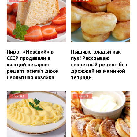
Пирог «Невский» в
Пышные оладьи как
СССР продавали в
пух! Раскрываю
каждой пекарне:
секретный рецепт без
рецепт осилит даже
дрожжей из маминой
неопытная хозяйка
тетради
ЛУЧШЕЕ
ЛУЧШЕЕ