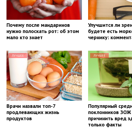
Почему после мандаринов
Улучшится ли зрен
нужно полоскать рот: об этом
будете есть морк
мало кто знает
чернику: коммент
ЛУЧШЕЕ
ЛУЧШЕЕ
Врачи назвали топ-7
Популярный сред
продлевающих жизнь
поклонников ЗОЖ
продуктов
причинить вред з
только факты