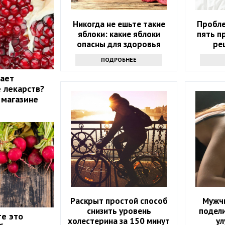
Никогда не ешьте такие
Пробле
яблоки: какие яблоки
пять п
опасны для здоровья
ре
ПОДРОБНЕЕ
жает
 лекарств?
 магазине
Раскрыт простой способ
Мужч
снизить уровень
подел
те это
холестерина за 150 минут
ул