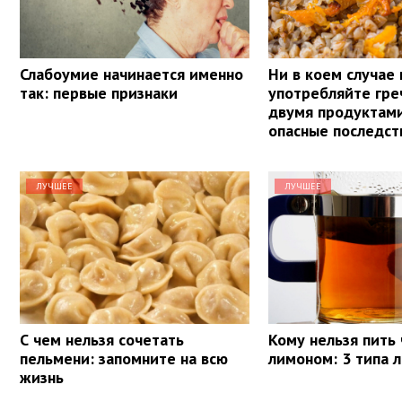
Слабоумие начинается именно
Ни в коем случае 
так: первые признаки
употребляйте гре
двумя продуктам
опасные последст
ЛУЧШЕЕ
ЛУЧШЕЕ
С чем нельзя сочетать
Кому нельзя пить 
пельмени: запомните на всю
лимоном: 3 типа 
жизнь