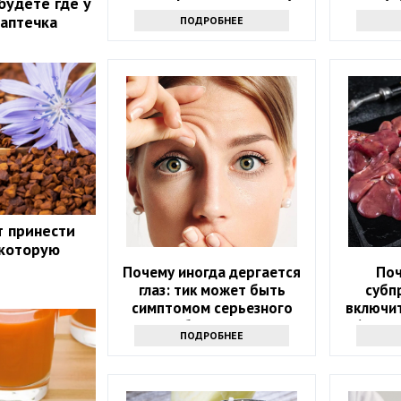
будете где у
в неделю
 аптечка
ПОДРОБНЕЕ
т принести
 которую
Почему иногда дергается
Поч
глаз: тик может быть
субп
симптомом серьезного
включит
заболевания
60? З
ПОДРОБНЕЕ