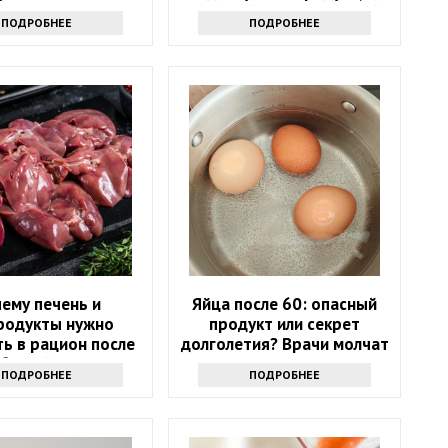
который есть на каждой
ПОДРОБНЕЕ
ПОДРОБНЕЕ
кухне
ему печень и
Яйца после 60: опасный
родукты нужно
продукт или секрет
ь в рацион после
долголетия? Врачи молчат
абытый источник
ПОДРОБНЕЕ
ПОДРОБНЕЕ
силы