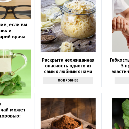
ие, если вы
овь и
арий врача
Раскрыта неожиданная
Гибкость
опасность одного из
5 п
самых любимых нами
эластич
продуктов
ПОДРОБНЕЕ
и
 чай может
доровью: