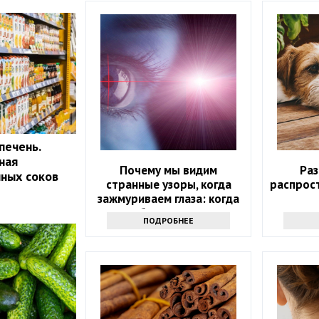
печень.
ная
Почему мы видим
Ра
нных соков
странные узоры, когда
распрос
зажмуриваем глаза: когда
стоит обратиться к врачу
ПОДРОБНЕЕ