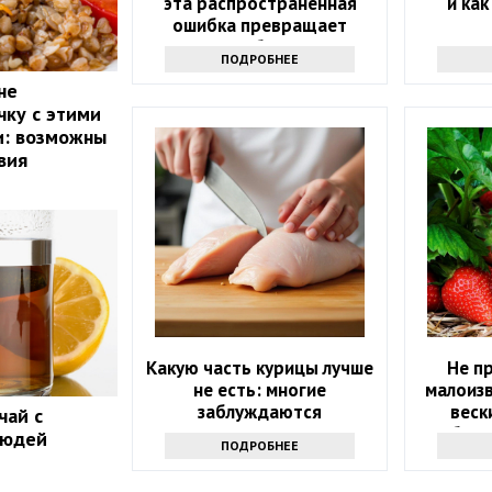
эта распространенная
и ка
ошибка превращает
полезное блюдо в яд
ПОДРОБНЕЕ
не
чку с этими
и: возможны
вия
Какую часть курицы лучше
Не п
не есть: многие
малоизв
заблуждаются
веск
чай с
клубник
людей
ПОДРОБНЕЕ