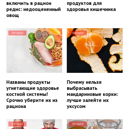
включить в рацион
продуктов для
редис: недооцененный
здоровья кишечника
овощ
ЛУЧШЕЕ
ЛУЧШЕЕ
Названы продукты
Почему нельзя
угнетающие здоровье
выбрасывать
костной системы!
мандариновые корки:
Срочно уберите их из
лучше залейте их
рациона
уксусом
ЛУЧШЕЕ
ЛУЧШЕЕ