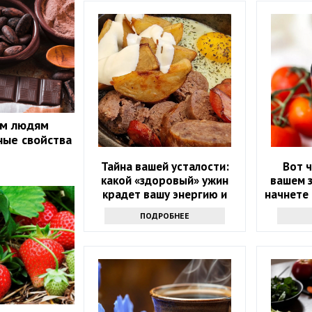
ым людям
ные свойства
Тайна вашей усталости:
Вот ч
какой «здоровый» ужин
вашем з
крадет вашу энергию и
начнете
красоту
т
ПОДРОБНЕЕ