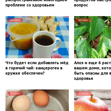
проблеме со здоровьем
вопрос
ЛУЧШЕЕ
ЛУЧШЕЕ
Что будет если добавлять мёд
Алоэ и еще 6 рас
в горячий чай: канцероген в
вашем доме, кот
кружке обеспечен?
быть опасны для 
здоровья
ЛУЧШЕЕ
ЛУЧШЕЕ