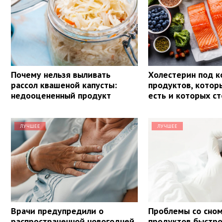
Почему нельзя выливать
Холестерин под к
рассол квашеной капусты:
продуктов, кото
недооцененный продукт
есть и которых ст
ЛУЧШЕЕ
ЛУЧШЕЕ
Врачи предупредили о
Проблемы со сном
распространенной новогодней
продуктов быстр