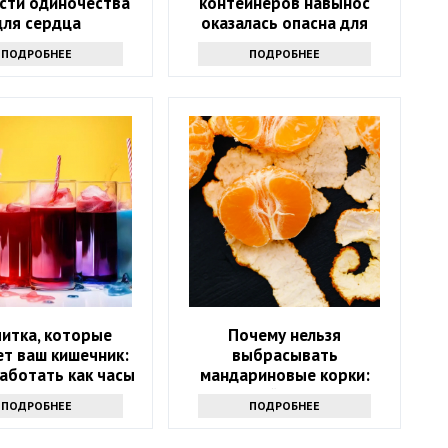
сти одиночества
контейнеров навынос
для сердца
оказалась опасна для
здоровья
ПОДРОБНЕЕ
ПОДРОБНЕЕ
питка, которые
Почему нельзя
т ваш кишечник:
выбрасывать
аботать как часы
мандариновые корки:
лучше залейте их уксусом
ПОДРОБНЕЕ
ПОДРОБНЕЕ