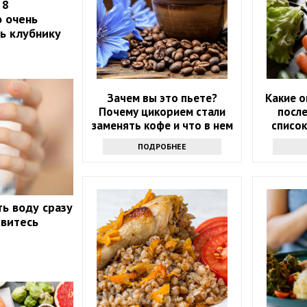
 8
о очень
ть клубнику
Зачем вы это пьете?
Какие о
Почему цикорием стали
после
заменять кофе и что в нем
списо
хорошего
ПОДРОБНЕЕ
ть воду сразу
ивитесь