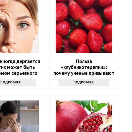
иногда дергается
Польза
 тик может быть
«клубникотерапии»:
омом серьезного
почему ученые призывают
аболевания
людей в возрасте 50+
ПОДРОБНЕЕ
ПОДРОБНЕЕ
налегать на эту ягоду