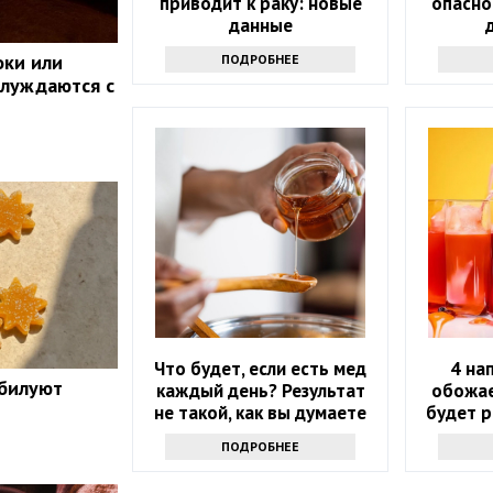
приводит к раку: новые
опасно
данные
оки или
ПОДРОБНЕЕ
блуждаются с
Что будет, если есть мед
4 на
обилуют
каждый день? Результат
обожае
не такой, как вы думаете
будет р
ПОДРОБНЕЕ