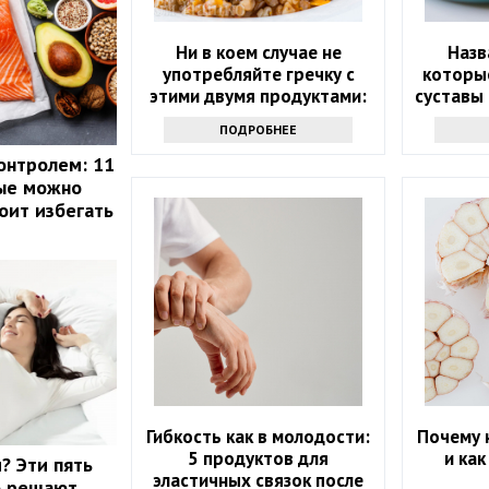
Ни в коем случае не
Назв
употребляйте гречку с
которые
этими двумя продуктами:
суставы 
возможны опасные
ПОДРОБНЕЕ
последствия
онтролем: 11
рые можно
оит избегать
Гибкость как в молодости:
Почему 
5 продуктов для
и ка
? Эти пять
эластичных связок после
о решают