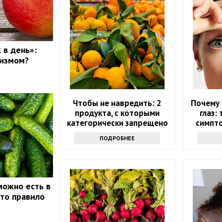
 в день»:
низмом?
Чтобы не навредить: 2
Почему 
продукта, с которыми
глаз:
категорически запрещено
симпт
сочетать мандарины
з
ПОДРОБНЕЕ
можно есть в
это правило