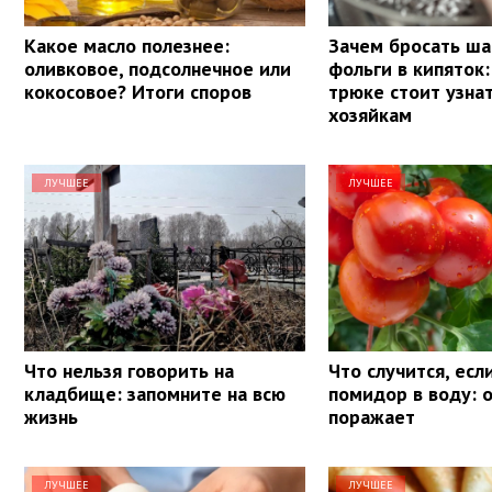
Какое масло полезнее:
Зачем бросать ша
оливковое, подсолнечное или
фольги в кипяток:
кокосовое? Итоги споров
трюке стоит узна
хозяйкам
ЛУЧШЕЕ
ЛУЧШЕЕ
Что нельзя говорить на
Что случится, есл
кладбище: запомните на всю
помидор в воду: 
жизнь
поражает
ЛУЧШЕЕ
ЛУЧШЕЕ