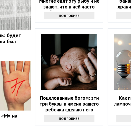
Многие едят эту рыбу и не
бана
знают, что в ней часто
храни
бывают паразиты
дольш
ПОДРОБНЕЕ
мале
ль: будет
сли был
Поцелованные богом: эти
Как 
три буквы в имени вашего
лампоч
ребенка сделают его
 «М» на
счастливым
ПОДРОБНЕЕ