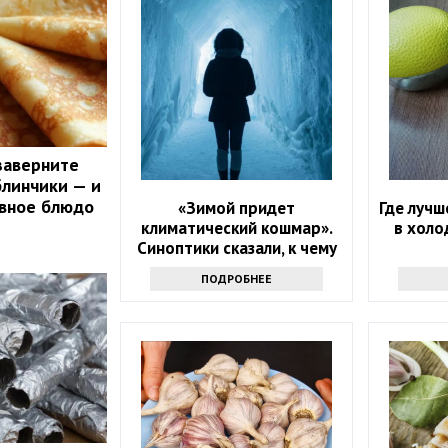
заверните
блинчики — и
авное блюдо
«Зимой придет
Где лучш
климатический кошмар».
в холо
Синоптики сказали, к чему
надо готовиться
ПОДРОБНЕЕ