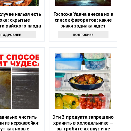
случае нельзя есть
Госпожа Удача внесла их в
оки: скрытые
список фаворитов: какие
ти райского плода
знаки зодиака ждет
ошеломительный успех в
ПОДРОБНЕЕ
ПОДРОБНЕЕ
ближайшие 10 дней
авильно чистить
Эти 3 продукта запрещено
и из нержавейки:
хранить в холодильнике —
ут как новые
вы гробите их вкус и не