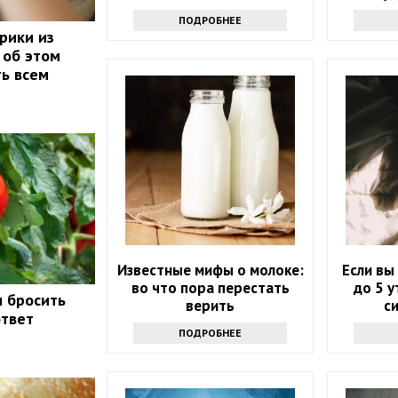
ПОДРОБНЕЕ
рики из
 об этом
ть всем
Известные мифы о молоке:
Если вы
во что пора перестать
до 5 у
и бросить
верить
с
ответ
ПОДРОБНЕЕ