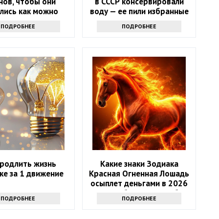
нов, чтобы они
в СССР консервировали
лись как можно
воду — ее пили избранные
е и не чернели:
ПОДРОБНЕЕ
ПОДРОБНЕЕ
нькая хитрость
продлить жизнь
Какие знаки Зодиака
ке за 1 движение
Красная Огненная Лошадь
осыплет деньгами в 2026
году: 4 баловня Судьбы
ПОДРОБНЕЕ
ПОДРОБНЕЕ