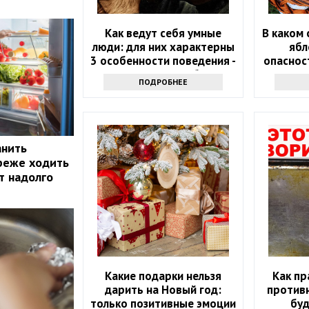
Как ведут себя умные
В каком 
люди: для них характерны
ябл
3 особенности поведения -
опаснос
проверьте себя
ПОДРОБНЕЕ
анить
реже ходить
т надолго
Какие подарки нельзя
Как пр
дарить на Новый год:
противн
только позитивные эмоции
буд