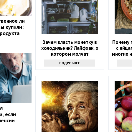
твенное ли
вы купили:
продукта
Зачем класть монетку в
Почему г
холодильник? Лайфхак, о
с яйца
котором молчат
многие 
та
ПОДРОБНЕЕ
я
и, если
пенсии