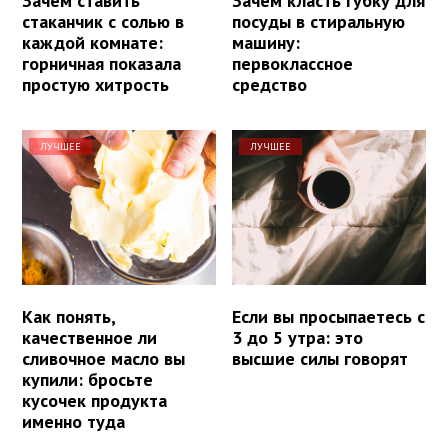
Зачем ставить
Зачем класть губку для
стаканчик с солью в
посуды в стиральную
каждой комнате:
машину:
горничная показала
первоклассное
простую хитрость
средство
ЛУЧШЕЕ
ЛУЧШЕЕ
Как понять,
Если вы просыпаетесь с
качественное ли
3 до 5 утра: это
сливочное масло вы
высшие силы говорят
купили: бросьте
кусочек продукта
именно туда